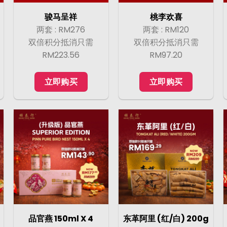
骏马呈祥
桃李欢喜
两套 : RM276
两套 : RM120
双倍积分抵消只需
双倍积分抵消只需
RM223.56
RM97.20
立即购买
立即购买
品官燕 150ml X 4
东革阿里 (红/白) 200g