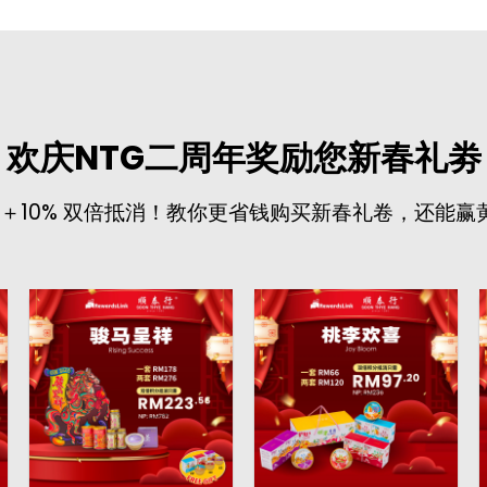
欢庆NTG二周年奖励您新春礼劵
%＋10% 双倍抵消！教你更省钱购买新春礼卷，还能赢