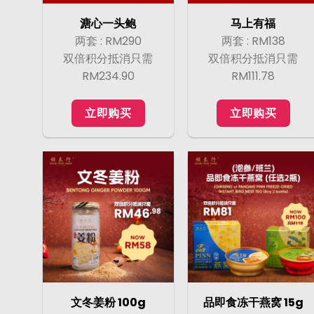
溏心一头鲍
马上有福
两套 : RM290
两套 : RM138
双倍积分抵消只需
双倍积分抵消只需
RM234.90
RM111.78
立即购买
立即购买
文冬姜粉 100g
品即食冻干燕窝 15g