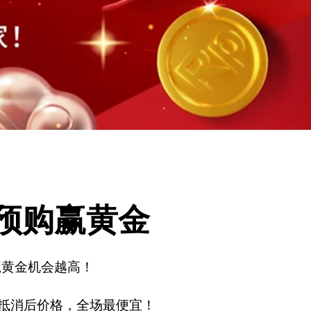
预购赢黄金
，赢黄金机会越高！
消， 抵消后价格，全场最便宜！